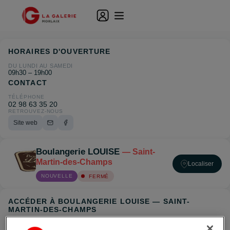
HORAIRES D'OUVERTURE
DU LUNDI AU SAMEDI
09h30 – 19h00
CONTACT
TÉLÉPHONE
02 98 63 35 20
RETROUVEZ-NOUS
Site web
Boulangerie LOUISE
— Saint-
Martin-des-Champs
Localiser
NOUVELLE
FERMÉ
ACCÉDER À BOULANGERIE LOUISE — SAINT-
MARTIN-DES-CHAMPS