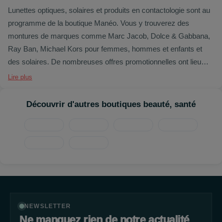
Lunettes optiques, solaires et produits en contactologie sont au
programme de la boutique Manéo. Vous y trouverez des
montures de marques comme Marc Jacob, Dolce & Gabbana,
Ray Ban, Michael Kors pour femmes, hommes et enfants et
des solaires. De nombreuses offres promotionnelles ont lieu
durant l'année et les jeunes peuvent aussi en bénéficier.
Lire plus
OFFRES
Découvrir d'autres boutiques beauté, santé
NEWSLETTER
Ne manquez rien de notre actualité