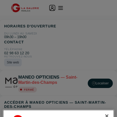
HORAIRES D'OUVERTURE
DU LUNDI AU SAMEDI
09h30 – 19h00
CONTACT
TÉLÉPHONE
02 98 63 12 20
RETROUVEZ-NOUS
Site web
MANEO OPTICIENS
— Saint-
Martin-des-Champs
Localiser
FERMÉ
ACCÉDER À MANEO OPTICIENS — SAINT-MARTIN-
DES-CHAMPS