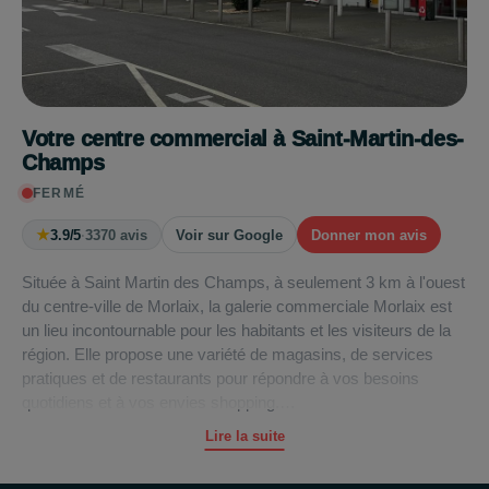
Votre centre commercial à Saint-Martin-des-
Champs
FERMÉ
★
3.9/5
·
3370 avis
Voir sur Google
Donner mon avis
Située à Saint Martin des Champs, à seulement 3 km à l'ouest
du centre-ville de Morlaix, la galerie commerciale Morlaix est
un lieu incontournable pour les habitants et les visiteurs de la
région. Elle propose une variété de magasins, de services
pratiques et de restaurants pour répondre à vos besoins
quotidiens et à vos envies shopping.
Lire la suite
L'hypermarché
Carrefour
offre une gamme complète de
produits alimentaires, d'épicerie, de produits frais et bien plus