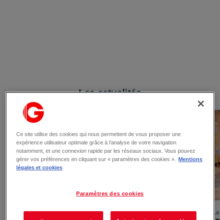
Les actualités
Ce site utilise des cookies qui nous permettent de vous proposer une
expérience utilisateur optimale grâce à l’analyse de votre navigation
notamment, et une connexion rapide par les réseaux sociaux. Vous pouvez
gérer vos préférences en cliquant sur « paramètres des cookies ».
Mentions
légales et cookies
Paramètres des cookies
Le 06/08/2026
Le