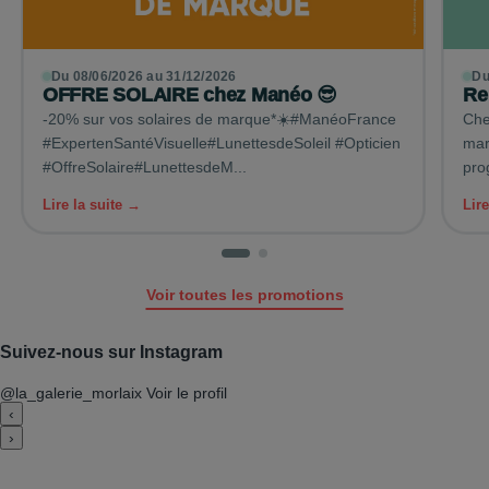
Du 08/06/2026 au 31/12/2026
Du
OFFRE SOLAIRE chez Manéo 😎
Re
-20% sur vos solaires de marque*☀️#ManéoFrance
Che
#ExpertenSantéVisuelle#LunettesdeSoleil #Opticien
mar
#OffreSolaire#LunettesdeM...
Lire la suite →
Lir
Voir toutes les promotions
Suivez-nous sur Instagram
@la_galerie_morlaix
Voir le profil
‹
›