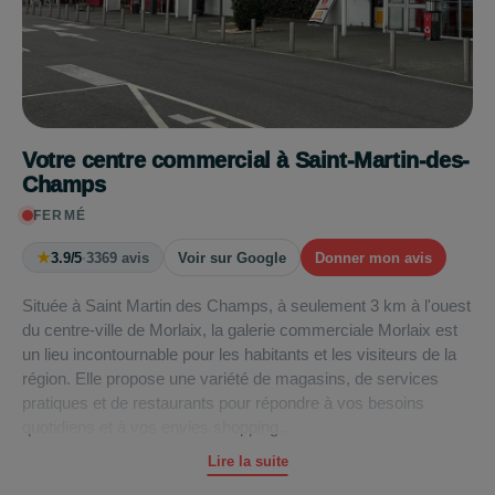
Votre centre commercial à Saint-Martin-des-
Champs
FERMÉ
★
3.9/5
·
3369 avis
Voir sur Google
Donner mon avis
Située à Saint Martin des Champs, à seulement 3 km à l'ouest
du centre-ville de Morlaix, la galerie commerciale Morlaix est
un lieu incontournable pour les habitants et les visiteurs de la
région. Elle propose une variété de magasins, de services
pratiques et de restaurants pour répondre à vos besoins
quotidiens et à vos envies shopping.
Lire la suite
L'hypermarché
Carrefour
offre une gamme complète de