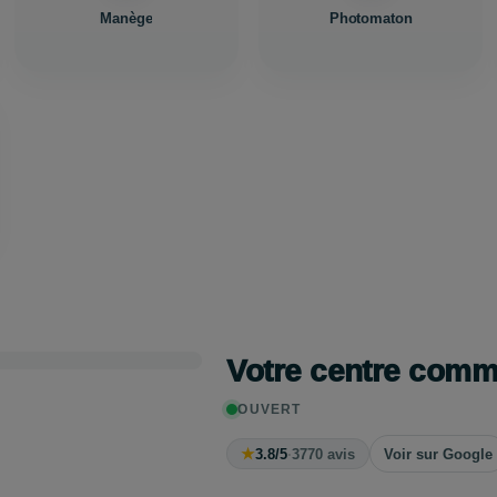
Manège
Photomaton
Votre centre com
OUVERT
★
3.8/5
·
3770 avis
Voir sur Google