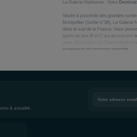
La Galerie Narbonne : Votre
Destina
Située à proximité des grandes sortie
Montpellier (Sortie n°38), La Galerie
dans le sud de la France. Vous pouv
lignes de bus B et C qui desservent
l
vous choisissez,
La Galerie Narbon
expérience de shopping agréable.
Pour les clients qui préfèrent faire 
drive. Les cyclistes ne sont pas en r
commercial
encourage le recyclage e
lettres pour vos lettres et colis.
Le va
visite aussi pratique que possible, et 
séjour.
omo & actualité.
Hypermarché Auchan
Sur place, l'hypermarché Auchan a ou
produits alimentaires
pour répondre 