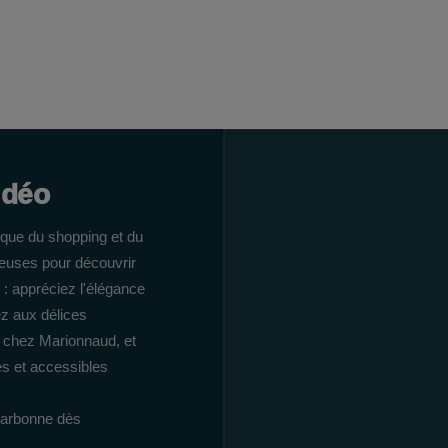
idéo
que du shopping et du
euses pour découvrir
 : appréciez l'élégance
ez aux délices
é chez Marionnaud, et
es et accessibles
Narbonne dès