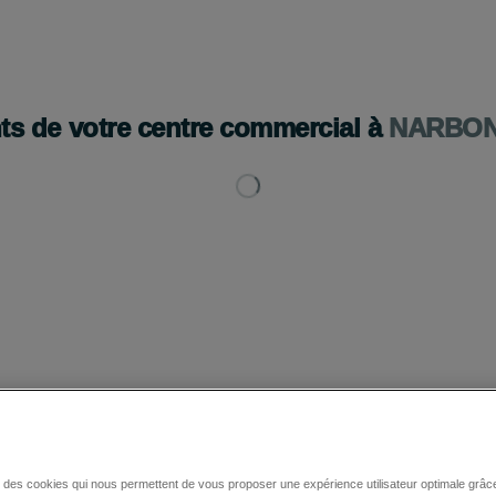
BOUTIQUES
ACTUALITÉS
HORAIRES ET ACCÈS
PLAN 
ts de votre centre commercial à
NARBO
Les promotions
se des cookies qui nous permettent de vous proposer une expérience utilisateur optimale grâce