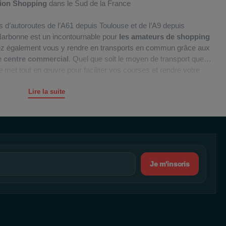
tion Shopping
dans le Sud de la France
s d’autoroutes de l’A61 depuis Toulouse et de l’A9 depuis
 Narbonne est un incontournable pour
les amateurs de shopping
ez également vous y rendre en transports en commun grâce aux
e centre commercial
. Quel que soit le moyen de transport que
ne
met tout en œuvre pour faciliter vos courses et rendre votre
Lire la suite
leurs courses en ligne, La Galerie Narbonne propose un service de
este, car des
abris vélos
sont à leur disposition. De plus, le
centre
n offrant un service de collecte de vêtements et des boîtes aux
ste parking gratuit
est un atout supplémentaire pour rendre votre
le
wifi gratuit
vous permet de rester connecté pendant votre
Je m'inscris
vert ses portes. Vous pourrez y trouver une grande variété de
à vos besoins quotidiens.