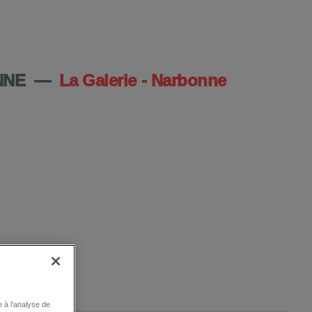
DU CENTRE
NNE
—
La Galerie - Narbonne
 à l’analyse de