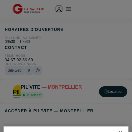
HORAIRES D'OUVERTURE
DU LUNDI AU SAMEDI
09h30 – 19h30
CONTACT
TÉLÉPHONE
04 67 92 86 69
RETROUVEZ-NOUS
Site web
PIL'VITE
— MONTPELLIER
Localiser
OUVERT
ACCÉDER À PIL'VITE — MONTPELLIER