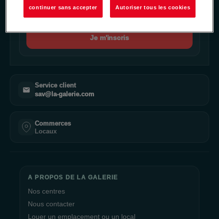
continuer sans accepter
Autoriser tous les cookies
Je m'inscris
Service client
sav@la-galerie.com
Commerces
Locaux
A PROPOS DE LA GALERIE
Nos centres
Nous contacter
Louer un emplacement ou un local