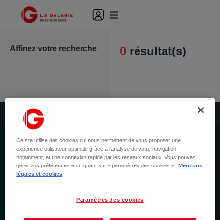
Affinez votre recherche
0
résultat(s)
Filtres
Ce site utilise des cookies qui nous permettent de vous proposer une
expérience utilisateur optimale grâce à l’analyse de votre navigation
NEWSLETTER
notamment, et une connexion rapide par les réseaux sociaux. Vous pouvez
gérer vos préférences en cliquant sur « paramètres des cookies ».
Mentions
Ne manquez rien de notre actualité
légales et cookies
Inscrivez-vous à notre newsletter et ne manquez aucune
offre promo & actualité.
Paramètres des cookies