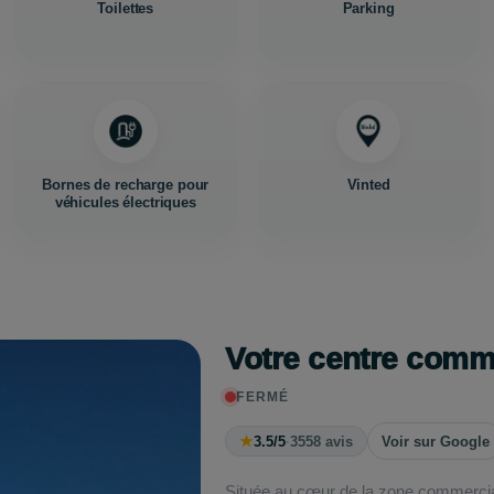
Toilettes
Parking
Bornes de recharge pour
Vinted
véhicules électriques
Votre centre com
FERMÉ
★
3.5/5
·
3558 avis
Voir sur Google
Située au cœur de la zone commercial