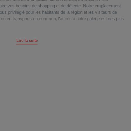
isfaire vos besoins de shopping et de détente. Notre emplacement
ous privilégié pour les habitants de la région et les visiteurs de
ou en transports en commun, l'accès à notre galerie est des plus
 à votre disposition un vaste parking gratuit comprenant 834
Lire la suite
ence shopping sans tracas. Si vous préférez les transports en
indre La Galerie Près d’Arènes en empruntant la ligne de bus 11
eurs de vélo sont également les bienvenus, avec une station
eulement 5 minutes à pied de notre galerie, ainsi que deux
a Galerie.
ntés par notre vaste galerie marchande de 18 700 mètres carrés,
iverses. En plus de nos boutiques, nous proposons une gamme
otamment une laverie automatique, un pressing, des services
 salon de coiffure pour une pause beauté bien méritée.
z-vous dans notre Intermarché Près d’Arènes, pour trouver tout
 famille.