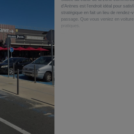
d’Arènes est l'endroit idéal pour sat
stratégique en fait un lieu de rendez-v
passage. Que vous veniez en voiture 
pratiques.
Pour les automobilistes, nous mettons
places, garantissant ainsi une expéri
commun, vous pouvez facilement rejo
ou en utilisant le tramway. Les amat
Velomagg « Garcia Lorca » située à s
espaces vélos aux deux entrées de L
Une fois sur place, vous serez encha
abritant 24 enseignes de marques d
complète de services de proximité, n
bancaires, une pharmacie, et même un
Pour vos courses alimentaires, rende
ce dont vous avez besoin pour toute la