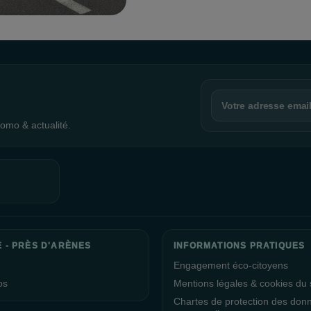
La Galerie Près d’Arènes est égaleme
que Canter’s vous invitent à une pau
Si vous rêvez de voyager, notre équip
trouver la destination de vos rêves.
Nous sommes fiers de vous informer 
responsable, ce qui nous a valu d'obt
omo & actualité.
nous avons réussi à réduire la cons
démontrant notre engagement envers 
La Directrice du centre commercial, l
d’Arènes vous souhaitent une visite
ravis de vous accueillir et de vous o
confiance et de votre fidélité.
E - PRÈS D'ARÈNES
INFORMATIONS PRATIQUES
Engagement éco-citoyens
os
Mentions légales & cookies du s
Chartes de protection des don