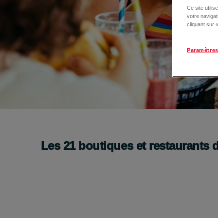
Ce site utili
votre naviga
cliquant sur
Paramètres
Pause gourmande à La Galerie Près d’Arènes
Je découvre
Les
21
boutiques et restaurants 