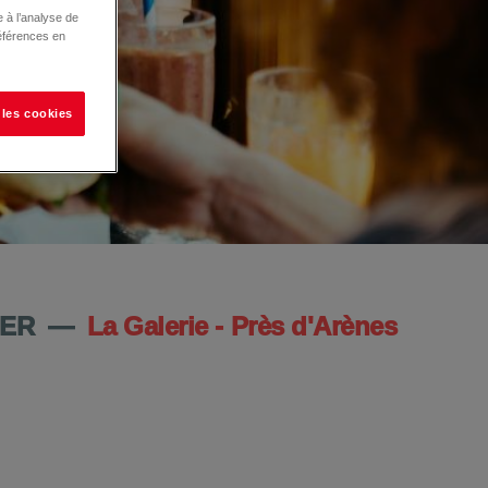
 à l’analyse de
éférences en
 les cookies
IER
—
La Galerie - Près d'Arènes