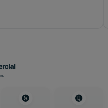
rcial
en.