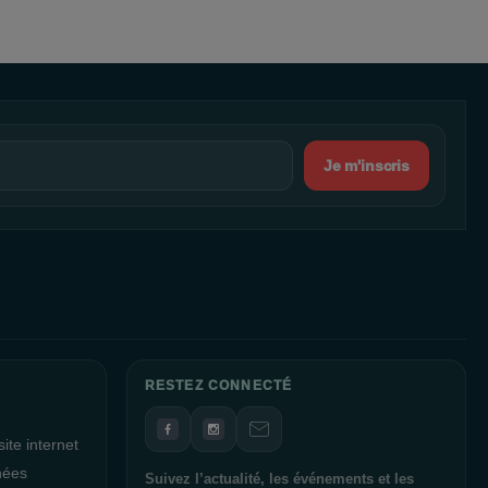
nt un lieu de rencontre et de gourmandise. Nos restaurants tels
se gourmande lors de votre shopping.
e professionnelle de l'agence Verdie est là pour vous aider à
que La Galerie Près d’Arènes est géré de manière durable et
Je m'inscris
enir la certification "Breeam in use" au niveau Good. En un an,
ommation d'eau de 21 % et la consommation d'énergie de 24 %,
la préservation de l'environnement.
a Direction et l'ensemble du personnel de La Galerie Près
 exceptionnelle et un shopping des plus agréables. Nous sommes
ffrir une expérience mémorable dans notre galerie. Merci de votre
RESTEZ CONNECTÉ
ite internet
nées
Suivez l’actualité, les événements et les