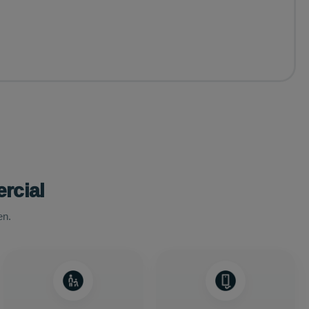
rcial
en.