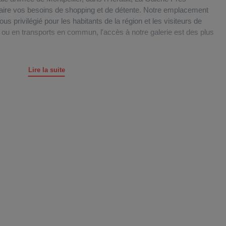
isfaire vos besoins de shopping et de détente. Notre emplacement
ous privilégié pour les habitants de la région et les visiteurs de
ou en transports en commun, l'accès à notre galerie est des plus
 à votre disposition un vaste parking gratuit comprenant 834
Lire la suite
ence shopping sans tracas. Si vous préférez les transports en
indre La Galerie Près d’Arènes en empruntant la ligne de bus 11
eurs de vélo sont également les bienvenus, avec une station
eulement 5 minutes à pied de notre galerie, ainsi que deux
a Galerie.
ntés par notre vaste galerie marchande de 18 700 mètres carrés,
iverses. En plus de nos boutiques, nous proposons une gamme
otamment une laverie automatique, un pressing, des services
 salon de coiffure pour une pause beauté bien méritée.
z-vous dans notre Intermarché Près d’Arènes, pour trouver tout
 famille.