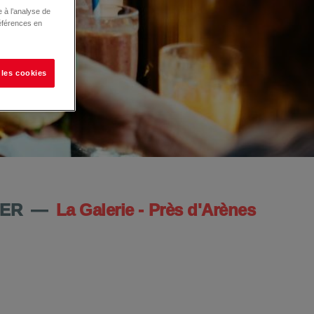
 à l’analyse de
éférences en
 les cookies
IER
—
La Galerie - Près d'Arènes