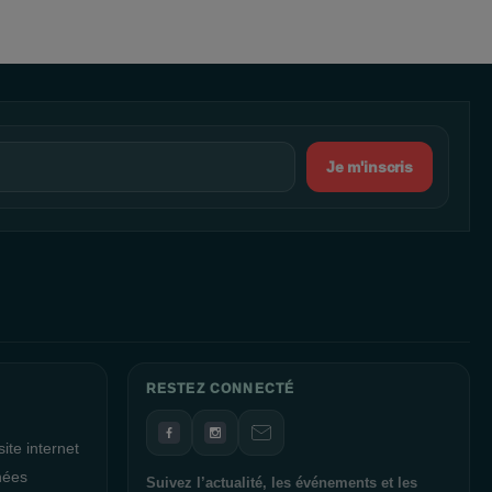
nt un lieu de rencontre et de gourmandise. Nos restaurants tels
se gourmande lors de votre shopping.
e professionnelle de l'agence Verdie est là pour vous aider à
que La Galerie Près d’Arènes est géré de manière durable et
Je m'inscris
enir la certification "Breeam in use" au niveau Good. En un an,
ommation d'eau de 21 % et la consommation d'énergie de 24 %,
la préservation de l'environnement.
a Direction et l'ensemble du personnel de La Galerie Près
 exceptionnelle et un shopping des plus agréables. Nous sommes
ffrir une expérience mémorable dans notre galerie. Merci de votre
RESTEZ CONNECTÉ
ite internet
nées
Suivez l’actualité, les événements et les