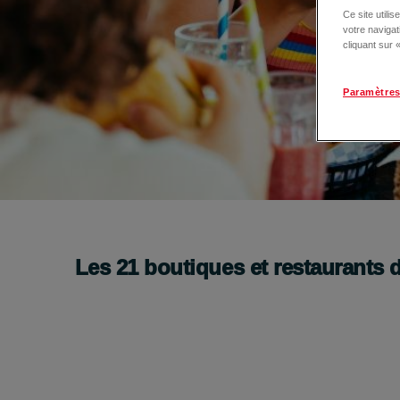
Ce site utili
votre naviga
cliquant sur
Paramètres
Pause gourmande à La Galerie Près d’Arènes
Je découvre
Les
21
boutiques et restaurants 