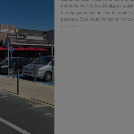
d’Arènes est l'endroit idéal pour sat
stratégique en fait un lieu de rendez-v
passage. Que vous veniez en voiture 
pratiques.
Pour les automobilistes, nous mettons
places, garantissant ainsi une expéri
commun, vous pouvez facilement rejo
ou en utilisant le tramway. Les amat
Velomagg « Garcia Lorca » située à s
espaces vélos aux deux entrées de L
Une fois sur place, vous serez encha
abritant 24 enseignes de marques d
complète de services de proximité, n
bancaires, une pharmacie, et même un
Pour vos courses alimentaires, rende
ce dont vous avez besoin pour toute la