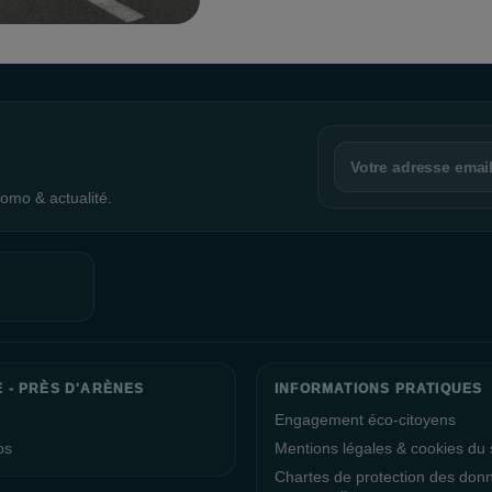
La Galerie Près d’Arènes est égaleme
que Canter’s vous invitent à une pau
Si vous rêvez de voyager, notre équip
trouver la destination de vos rêves.
Nous sommes fiers de vous informer 
responsable, ce qui nous a valu d'obt
omo & actualité.
nous avons réussi à réduire la cons
démontrant notre engagement envers 
La Directrice du centre commercial, l
d’Arènes vous souhaitent une visite
ravis de vous accueillir et de vous o
confiance et de votre fidélité.
E - PRÈS D'ARÈNES
INFORMATIONS PRATIQUES
Engagement éco-citoyens
os
Mentions légales & cookies du s
Chartes de protection des don