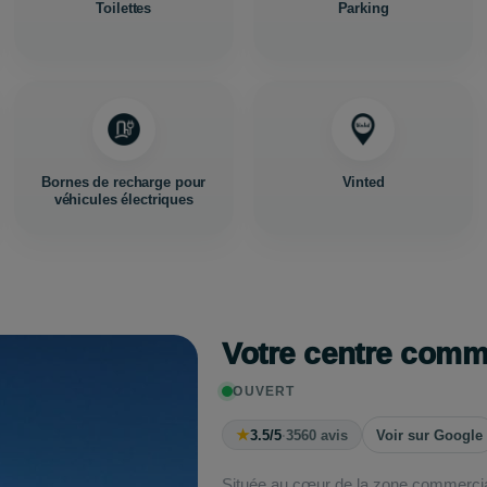
Toilettes
Parking
Bornes de recharge pour
Vinted
véhicules électriques
Votre centre com
OUVERT
★
3.5/5
·
3560 avis
Voir sur Google
Située au cœur de la zone commercial