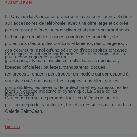
SAINT‑JEAN
La Casa de las Carcasas propose un espace entièrement dédié
aux accessoires de téléphonie, avec une offre large et colorée
pensée pour protéger, personnaliser et styliser son smartphone.
La boutique réunit des coques pour tous les modèles, des
protections d’écran, des cordons et lanières, des chargeurs,
des écouteurs, ainsi qu’une sélection d’accessoires tendance
L’enseigne se distingue par la variété de ses designs : motifs
pour accompagner le quotidien.
graphiques, styles minimalistes, collections saisonnières,
licences officielles, paillettes, transparents, coques
renforcées… chacun peut trouver un modèle qui correspond à
son style ou à son usage. Les équipes conseillent sur les
compatibilités, les niveaux de protection et les accessoires les
Dans un espace moderne et dynamique, La Casa de las
mieux adaptés.
Carcasas permet de personnaliser son téléphone tout en
profitant de produits pratiques, fun et accessibles au cœur de la
Galerie Saint‑Jean.
🚉
Accès facile
: bus (
B, S11, E3, E4, E5
– arrêts
Lycée
Lire plus
Gergovie
,
Jules Verne
,
Cugnot
,
Newton
,
Kepler
), vélo avec