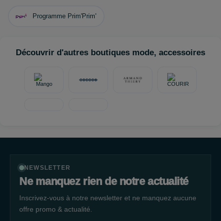
la
station C‑Vélo
devant le lycée, et voiture grâce au
parking
gratuit
et au
parking‑relais
.
Programme Prim'Prim'
Découvrir d'autres boutiques mode, accessoires
NEWSLETTER
Ne manquez rien de notre actualité
Inscrivez-vous à notre newsletter et ne manquez aucune
offre promo & actualité.