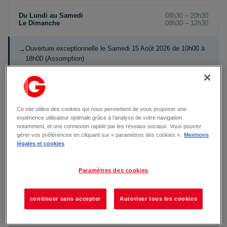
Du Lundi au Samedi
08h30 – 20h30
Le Dimanche
08h30 – 12h30
Ouverture exceptionnelle le Samedi 15 Août 2026 de 10h00 à
18h00 (Assomption)
Certains restaurants peuvent avoir des horaires spécifiques.
Vous pouvez vous reporter aux fiches de chaque restaurant.
Voir tous les restaurants →
Ce site utilise des cookies qui nous permettent de vous proposer une
expérience utilisateur optimale grâce à l’analyse de votre navigation
notamment, et une connexion rapide par les réseaux sociaux. Vous pouvez
gérer vos préférences en cliquant sur « paramètres des cookies ».
Mentions
légales et cookies
Paramètres des cookies
continuer sans accepter
Autoriser tous les cookies