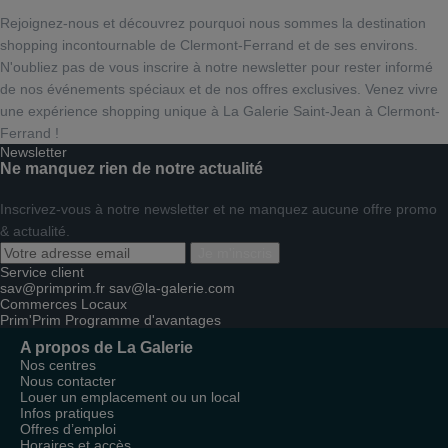
Rejoignez-nous et découvrez pourquoi nous sommes la destination
shopping incontournable de Clermont-Ferrand et de ses environs.
N'oubliez pas de vous inscrire à notre newsletter pour rester informé
de nos événements spéciaux et de nos offres exclusives. Venez vivre
une expérience shopping unique à La Galerie Saint-Jean à Clermont-
Ferrand !
Newsletter
Ne manquez rien de notre actualité
Inscrivez-vous à notre newsletter et ne manquez aucune offre promo
& actualité.
Je m'inscris
Service client
sav@primprim.fr
sav@la-galerie.com
Commerces
Locaux
Prim'Prim
Programme d'avantages
A propos de La Galerie
Nos centres
Nous contacter
Louer un emplacement ou un local
Infos pratiques
Offres d’emploi
Horaires et accès