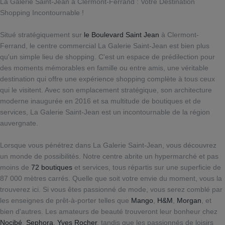
La Galerie Saint-Jean à Clermont-Ferrand : Votre Destination
Shopping Incontournable !
Situé stratégiquement sur
le Boulevard Saint Jean
à Clermont-
Ferrand, le centre commercial La Galerie Saint-Jean est bien plus
qu'un simple lieu de shopping. C'est un espace de prédilection pour
des moments mémorables en famille ou entre amis, une véritable
destination qui offre une expérience shopping complète à tous ceux
qui le visitent. Avec son emplacement stratégique, son architecture
moderne inaugurée en 2016 et sa multitude de boutiques et de
services, La Galerie Saint-Jean est un incontournable de la région
auvergnate.
Lorsque vous pénétrez dans La Galerie Saint-Jean, vous découvrez
un monde de possibilités. Notre centre abrite un hypermarché et pas
moins de
72 boutiques
et services, tous répartis sur une superficie de
87 000 mètres carrés. Quelle que soit votre envie du moment, vous la
trouverez ici. Si vous êtes passionné de mode, vous serez comblé par
les enseignes de prêt-à-porter telles que
Mango
,
H&M
,
Morgan
, et
bien d'autres. Les amateurs de beauté trouveront leur bonheur chez
Nocibé
,
Sephora
,
Yves Rocher
, tandis que les passionnés de loisirs