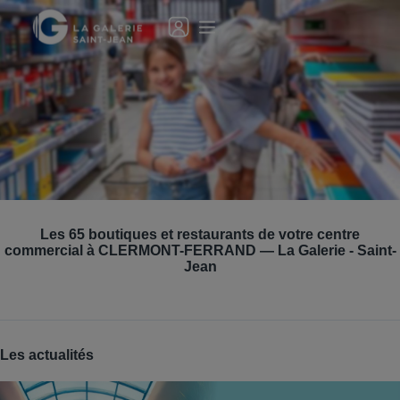
Une rentrée gagnante avec La Roue de la Chance !🎒
Les
65
boutiques et restaurants de votre centre
De belles surprises à gagner !
commercial à
CLERMONT-FERRAND
—
La Galerie - Saint-
Je découvre
Jean
Les actualités