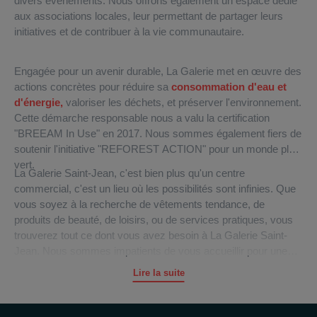
divers événements. Nous offrons également un espace dédié
aux associations locales, leur permettant de partager leurs
initiatives et de contribuer à la vie communautaire.
Engagée pour un avenir durable, La Galerie met en œuvre des
actions concrètes pour réduire sa
consommation d'eau et
d'énergie,
valoriser les déchets, et préserver l'environnement.
Cette démarche responsable nous a valu la certification
"BREEAM In Use" en 2017. Nous sommes également fiers de
soutenir l'initiative "REFOREST ACTION" pour un monde plus
vert.
La Galerie Saint-Jean, c'est bien plus qu'un centre
commercial, c'est un lieu où les possibilités sont infinies. Que
vous soyez à la recherche de vêtements tendance, de
produits de beauté, de loisirs, ou de services pratiques, vous
trouverez tout ce dont vous avez besoin à La Galerie Saint-
Jean. Nous sommes impatients de vous accueillir pour une
expérience de shopping exceptionnelle.
Lire la suite
Rejoignez-nous et découvrez pourquoi nous sommes la
destination shopping incontournable de Clermont-Ferrand et de