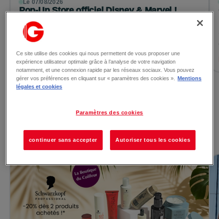
Le 07/08/2026
Pop-Up Store officiel Disney & Marvel !
Les univers Disney et Marvel s’invitent à La Galerie Saint-
Jean le temps d’une semaine exceptionnelle ! �...
Ce site utilise des cookies qui nous permettent de vous proposer une
Lire la suite →
expérience utilisateur optimale grâce à l’analyse de votre navigation
notamment, et une connexion rapide par les réseaux sociaux. Vous pouvez
gérer vos préférences en cliquant sur « paramètres des cookies ».
Mentions
légales et cookies
Voir toutes les actualités
Paramètres des cookies
Les promotions
continuer sans accepter
Autoriser tous les cookies