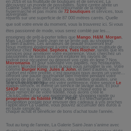
en 2016 et sa multitude de boutiques et de services, La
découvrez un monde de possibilités. Notre centre abrite un
Galerie Saint-Jean est un incontournable de la région
hypermarché et pas moins de
72 boutiques
et services, tous
auvergnate.
répartis sur une superficie de 87 000 mètres carrés. Quelle
que soit votre envie du moment, vous la trouverez ici. Si vous
êtes passionné de mode, vous serez comblé par les
enseignes de prêt-à-porter telles que
Mango
,
H&M
,
Morgan
,
Mais La Galerie Saint-Jean ne se limite pas au shopping.
et bien d'autres. Les amateurs de beauté trouveront leur
Nous mettons également à votre disposition une multitude de
bonheur chez
Nocibé
,
Sephora
,
Yves Rocher
, tandis que les
services pour améliorer votre expérience. Vous cherchez un
passionnés de loisirs pourront explorer les rayons de
endroit pour récupérer ou déposer vos colis en ligne ? Nos
Micromania
. Et pour satisfaire vos papilles, nos restaurants,
casiers Mondial Relay sont là pour vous simplifier la vie. Votre
comme
Burger King
,
Jules & John
, et bien d'autres, vous
confort est notre priorité, c'est pourquoi nous avons un vaste
offriront une pause gourmande bien méritée pendant votre
parking de plus de 1800 places, des toilettes gratuites, une
séance de shopping.
Si le shopping en ligne est votre préférence, notre service
Le
station-service, et même un service de lavage auto. Et pour
SHOP
est là pour vous. Vous pouvez choisir entre le
vous remercier de votre fidélité, nous avons créé le
Click&Collect pour une expérience de shopping rapide ou
programme de fidélité
PRIM' PRIM'
. En téléchargeant
l'expédition postale pour envoyer des cadeaux à vos proches
l'application La Galerie, vous pouvez accumuler des euros à
en toute simplicité.
chaque achat et bénéficier de bons d'achat toute l'année.
Tout au long de l'année, La Galerie Saint-Jean s'anime avec