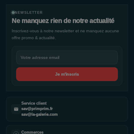
ses environs. N'oubliez pas de vous inscrire à notre newsletter
pour rester informé de nos événements spéciaux et de nos
NEWSLETTER
offres exclusives. Venez vivre une expérience shopping
Ne manquez rien de notre actualité
unique à La Galerie Saint-Jean à Clermont-Ferrand !
Inscrivez-vous à notre newsletter et ne manquez aucune
offre promo & actualité.
Je m'inscris
Service client
sav@primprim.fr
sav@la-galerie.com
Commerces