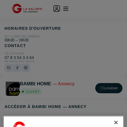
HORAIRES D'OUVERTURE
DU LUNDI AU SAMEDI
09h30 – 19h30
CONTACT
TÉLÉPHONE
07 8 3 54 3 4 64
RETROUVEZ-NOUS
BAMBI HOME
— Annecy
Localiser
OUVERT
ACCÉDER À BAMBI HOME — ANNECY