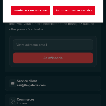
NEWSLETTER
continuer sans accepter
Autoriser tous les cookies
Ne manquez rien de notre actualité
Inscrivez-vous à notre newsletter et ne manquez aucune
offre promo & actualité.
Je m'inscris
Service client
sav@la-galerie.com
Commerces
Locaux