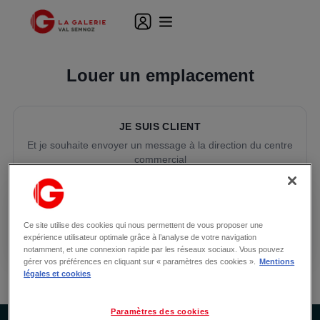
Louer un emplacement
JE SUIS CLIENT
Et je souhaite envoyer un message à la direction du centre
commercial
JE SUIS COMMERÇANT
Et je souhaite louer un local permanent ou réserver un
Ce site utilise des cookies qui nous permettent de vous proposer une
emplacement temporaire dans le centre commercial
expérience utilisateur optimale grâce à l’analyse de votre navigation
notamment, et une connexion rapide par les réseaux sociaux. Vous pouvez
gérer vos préférences en cliquant sur « paramètres des cookies ».
Mentions
légales et cookies
Paramètres des cookies