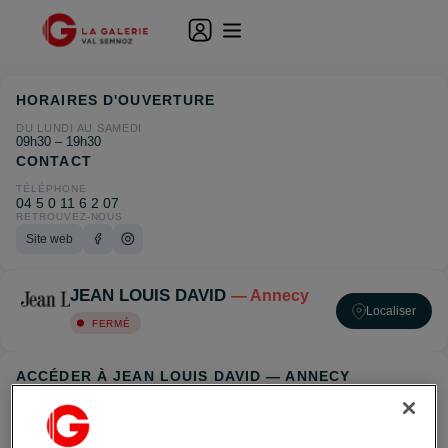
HORAIRES D'OUVERTURE
DU LUNDI AU SAMEDI
09h30 – 19h30
CONTACT
TÉLÉPHONE
04 5 0 11 6 2 07
RETROUVEZ-NOUS
Site web
JEAN LOUIS DAVID
— Annecy
Localiser
FERMÉ
ACCÉDER À JEAN LOUIS DAVID — ANNECY