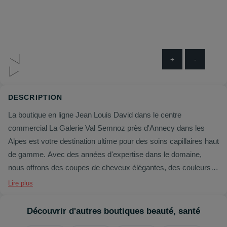
+
-
DESCRIPTION
La boutique en ligne Jean Louis David dans le centre
commercial La Galerie Val Semnoz près d'Annecy dans les
Alpes est votre destination ultime pour des soins capillaires haut
de gamme. Avec des années d'expertise dans le domaine,
nous offrons des coupes de cheveux élégantes, des couleurs
vibrantes, des traitements nourrissants et des produits de
Lire plus
qualité supérieure pour tous les types de cheveux. Notre équipe
de coiffeurs professionnels est passionnée par l'art de la
Découvrir d'autres boutiques beauté, santé
coiffure et se consacre à vous offrir une expérience de salon