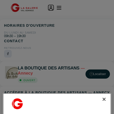
HORAIRES D'OUVERTURE
DU LUNDI AU SAMEDI
09h30 – 19h30
CONTACT
RETROUVEZ-NOUS
LA BOUTIQUE DES ARTISANS
—
Annecy
Localiser
OUVERT
ACCÉDER À LA BOUTIQUE DES ARTISANS — ANNECY