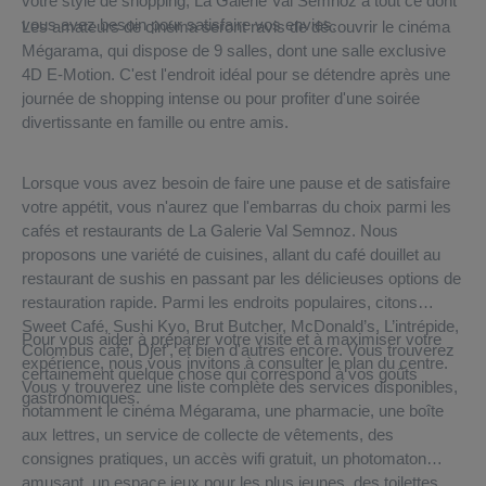
votre style de shopping, La Galerie Val Semnoz a tout ce dont
vous avez besoin pour satisfaire vos envies.
Les amateurs de cinéma seront ravis de découvrir le cinéma
Mégarama, qui dispose de 9 salles, dont une salle exclusive
4D E-Motion. C'est l'endroit idéal pour se détendre après une
journée de shopping intense ou pour profiter d'une soirée
divertissante en famille ou entre amis.
Lorsque vous avez besoin de faire une pause et de satisfaire
votre appétit, vous n'aurez que l'embarras du choix parmi les
cafés et restaurants de La Galerie Val Semnoz. Nous
proposons une variété de cuisines, allant du café douillet au
restaurant de sushis en passant par les délicieuses options de
restauration rapide. Parmi les endroits populaires, citons
Sweet Café, Sushi Kyo, Brut Butcher, McDonald’s, L’intrépide,
Pour vous aider à préparer votre visite et à maximiser votre
Colombus café, Djef', et bien d'autres encore. Vous trouverez
expérience, nous vous invitons à consulter le plan du centre.
certainement quelque chose qui correspond à vos goûts
Vous y trouverez une liste complète des services disponibles,
gastronomiques.
notamment le cinéma Mégarama, une pharmacie, une boîte
aux lettres, un service de collecte de vêtements, des
consignes pratiques, un accès wifi gratuit, un photomaton
amusant, un espace jeux pour les plus jeunes, des toilettes