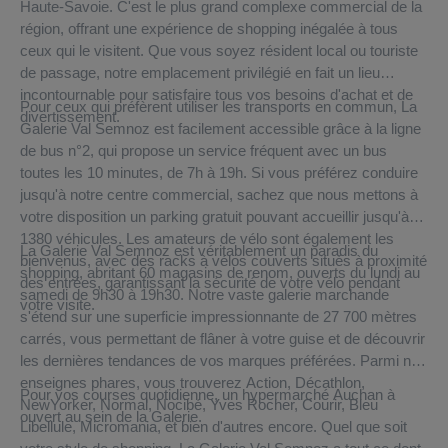
Haute-Savoie. C'est le plus grand complexe commercial de la
région, offrant une expérience de shopping inégalée à tous
ceux qui le visitent. Que vous soyez résident local ou touriste
de passage, notre emplacement privilégié en fait un lieu
incontournable pour satisfaire tous vos besoins d'achat et de
Pour ceux qui préfèrent utiliser les transports en commun, La
divertissement.
Galerie Val Semnoz est facilement accessible grâce à la ligne
de bus n°2, qui propose un service fréquent avec un bus
toutes les 10 minutes, de 7h à 19h. Si vous préférez conduire
jusqu'à notre centre commercial, sachez que nous mettons à
votre disposition un parking gratuit pouvant accueillir jusqu'à
1380 véhicules. Les amateurs de vélo sont également les
La Galerie Val Semnoz est véritablement un paradis du
bienvenus, avec des racks à vélos couverts situés à proximité
shopping, abritant 60 magasins de renom, ouverts du lundi au
des entrées, garantissant la sécurité de votre vélo pendant
samedi de 9h30 à 19h30. Notre vaste galerie marchande
votre visite.
s'étend sur une superficie impressionnante de 27 700 mètres
carrés, vous permettant de flâner à votre guise et de découvrir
les dernières tendances de vos marques préférées. Parmi nos
enseignes phares, vous trouverez Action, Décathlon,
Pour vos courses quotidienne, un hypermarché Auchan à
NewYorker, Normal, Nocibé, Yves Rocher, Courir, Bleu
ouvert au sein de la Galerie.
Libellule, Micromania, et bien d'autres encore. Quel que soit