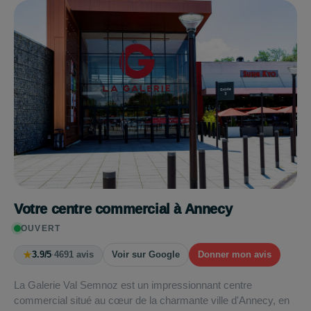
Votre centre commercial à Annecy
OUVERT
★
3.9/5
·
4691 avis
Voir sur Google
Donner mon avis
La Galerie Val Semnoz est un impressionnant centre
commercial situé au cœur de la charmante ville d'Annecy, en