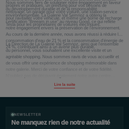
Nous sommes fiers de souligner notre engagement en faveur
propres et pratiques, un pressing pour vos besoins de
du développement durable et de la responsabilité
nettoyage, un garage pour votre voiture, une station-service
environnementale. La Galerie Val Semnoz a obtenu la
pour ravitailler votre véhicule, et même une borne de recharge
certification "Breeam in use" au niveau Good, ce qui reflète
Tesla pour les propriétaires de voitures électriques.
notre engagement envers la préservation de l'environnement.
Au cours de la dernière année, nous avons réussi à réduire la
consommation d'eau de 21 % et la consommation d'énergie de
La Direction de La Galerie Val Semnoz, ainsi que l'ensemble
24 %, contribuant ainsi à un avenir plus durable.
du personnel, vous souhaitent une excellente visite et un
agréable shopping. Nous sommes ravis de vous accueillir et
de vous offrir une expérience de shopping mémorable dans
notre galerie. Merci de votre confiance et de votre fidélité.
N'oubliez pas de découvrir également notre autre centre
commercial, La Galerie Annemasse, en Haute-Savoie, pour
Lire la suite
une expérience shopping tout aussi exceptionnelle. Nous
sommes impatients de vous accueillir et de vous servir
bientôt.
NEWSLETTER
Ne manquez rien de notre actualité