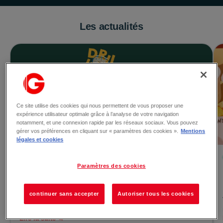
Les actualités
Ce site utilise des cookies qui nous permettent de vous proposer une
expérience utilisateur optimale grâce à l’analyse de votre navigation
notamment, et une connexion rapide par les réseaux sociaux. Vous pouvez
gérer vos préférences en cliquant sur « paramètres des cookies ».
Mentions
légales et cookies
Le 03/08/2026
Geev Shop s'installe a la Galerie Val Semnoz
Paramètres des cookies
!
📢 Exclusif dans votre Galerie Val Semnoz : découvrez
continuer sans accepter
Autoriser tous les cookies
une boutique éphémère pas comme les autres, o&ugr...
Lire la suite →