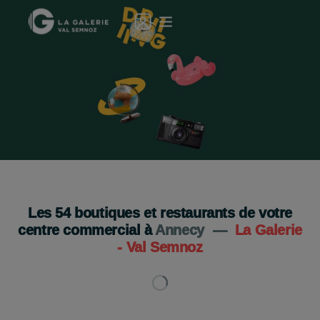
Geev Shop s'installe a la Galerie Val Semnoz !
Je découvre
Les
54
boutiques et restaurants de votre
centre commercial à
Annecy
—
La Galerie
- Val Semnoz