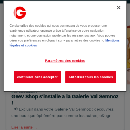
Les actualités
Ce site utilise des cookies qui nous permettent de vous proposer une
expérience utilisateur optimale grâce à l’analyse de votre navigation
notamment, et une connexion rapide par les réseaux sociaux. Vous pouvez
gérer vos préférences en cliquant sur « paramètres des cookies ».
Mentions
légales et cookies
Paramètres des cookies
continuer sans accepter
Autoriser tous les cookies
Le 03/08/2026
Geev Shop s'installe a la Galerie Val Semnoz
!
📢 Exclusif dans votre Galerie Val Semnoz : découvrez
une boutique éphémère pas comme les autres, o&ugr...
Lire la suite →