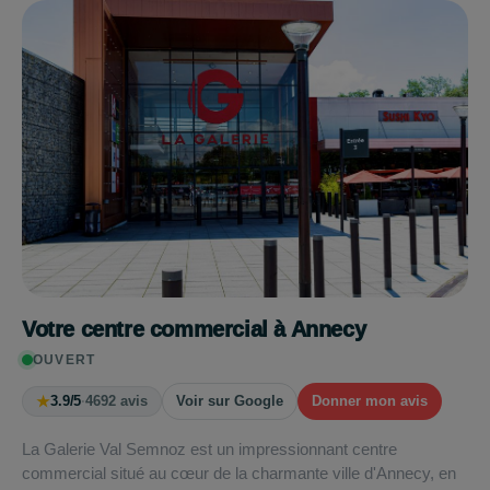
Votre centre commercial à Annecy
OUVERT
★
3.9/5
·
4692 avis
Voir sur Google
Donner mon avis
La Galerie Val Semnoz est un impressionnant centre
commercial situé au cœur de la charmante ville d'Annecy, en