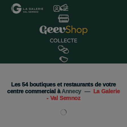
Geev Shop s'installe a la Galerie Val Semnoz !
Je découvre
Les
54
boutiques et restaurants de votre
centre commercial à
Annecy
—
La Galerie
- Val Semnoz