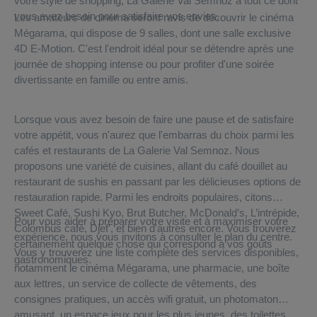
votre style de shopping, La Galerie Val Semnoz a tout ce dont
vous avez besoin pour satisfaire vos envies.
Les amateurs de cinéma seront ravis de découvrir le cinéma
Mégarama, qui dispose de 9 salles, dont une salle exclusive
4D E-Motion. C'est l'endroit idéal pour se détendre après une
journée de shopping intense ou pour profiter d'une soirée
divertissante en famille ou entre amis.
Lorsque vous avez besoin de faire une pause et de satisfaire
votre appétit, vous n'aurez que l'embarras du choix parmi les
cafés et restaurants de La Galerie Val Semnoz. Nous
proposons une variété de cuisines, allant du café douillet au
restaurant de sushis en passant par les délicieuses options de
restauration rapide. Parmi les endroits populaires, citons
Sweet Café, Sushi Kyo, Brut Butcher, McDonald’s, L’intrépide,
Pour vous aider à préparer votre visite et à maximiser votre
Colombus café, Djef', et bien d'autres encore. Vous trouverez
expérience, nous vous invitons à consulter le plan du centre.
certainement quelque chose qui correspond à vos goûts
Vous y trouverez une liste complète des services disponibles,
gastronomiques.
notamment le cinéma Mégarama, une pharmacie, une boîte
aux lettres, un service de collecte de vêtements, des
consignes pratiques, un accès wifi gratuit, un photomaton
amusant, un espace jeux pour les plus jeunes, des toilettes