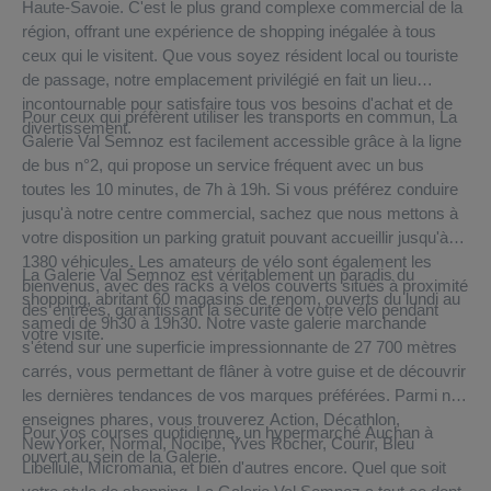
Haute-Savoie. C'est le plus grand complexe commercial de la
région, offrant une expérience de shopping inégalée à tous
ceux qui le visitent. Que vous soyez résident local ou touriste
de passage, notre emplacement privilégié en fait un lieu
incontournable pour satisfaire tous vos besoins d'achat et de
Pour ceux qui préfèrent utiliser les transports en commun, La
divertissement.
Galerie Val Semnoz est facilement accessible grâce à la ligne
de bus n°2, qui propose un service fréquent avec un bus
toutes les 10 minutes, de 7h à 19h. Si vous préférez conduire
jusqu'à notre centre commercial, sachez que nous mettons à
votre disposition un parking gratuit pouvant accueillir jusqu'à
1380 véhicules. Les amateurs de vélo sont également les
La Galerie Val Semnoz est véritablement un paradis du
bienvenus, avec des racks à vélos couverts situés à proximité
shopping, abritant 60 magasins de renom, ouverts du lundi au
des entrées, garantissant la sécurité de votre vélo pendant
samedi de 9h30 à 19h30. Notre vaste galerie marchande
votre visite.
s'étend sur une superficie impressionnante de 27 700 mètres
carrés, vous permettant de flâner à votre guise et de découvrir
les dernières tendances de vos marques préférées. Parmi nos
enseignes phares, vous trouverez Action, Décathlon,
Pour vos courses quotidienne, un hypermarché Auchan à
NewYorker, Normal, Nocibé, Yves Rocher, Courir, Bleu
ouvert au sein de la Galerie.
Libellule, Micromania, et bien d'autres encore. Quel que soit