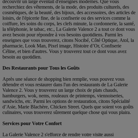
découvrir un large éventail d'enseignes modernes. Que vous
recherchiez des vêtements, de la mode, des produits culturels, des
cosmétiques, de la beauté, des bijoux, des accessoires, des articles de
loisirs, de l'épicerie fine, de la confiserie ou des services comme la
coiffure, les soins du corps, les clefs minute, la cordonnerie, la santé,
la téléphonie, le tabac, etc., La Galerie Valence 2 a tout ce dont vous
avez besoin pour répondre à vos besoins quotidiens. Parmi les
enseignes que vous trouverez, citons Nocibé, Côté Optique, Atol, la
pharmacie, Look Man, Pixel image, Histoire d’Or, Confiserie
Céline, et bien d'autres. Vous y trouverez tout ce dont vous avez
besoin au quotidien.
Des Restaurants pour Tous les Goûts
Après une séance de shopping bien remplie, vous pouvez vous
détendre et vous restaurer dans l'un des restaurants de La Galerie
Valence 2. Vous y trouverez un large choix de plats chauds,
hamburgers, wok, nems, rouleaux de printemps, viennoiseries,
sandwichs, etc. Parmi les options de restauration, citons Spécialité
d’Asie, Marie Blachère, Chicken Street. Quels que soient vos goûts
culinaires, vous trouverez sûrement quelque chose qui vous plaira.
Services pour Votre Confort
La Galerie Valence 2 s'efforce de rendre votre visite aussi