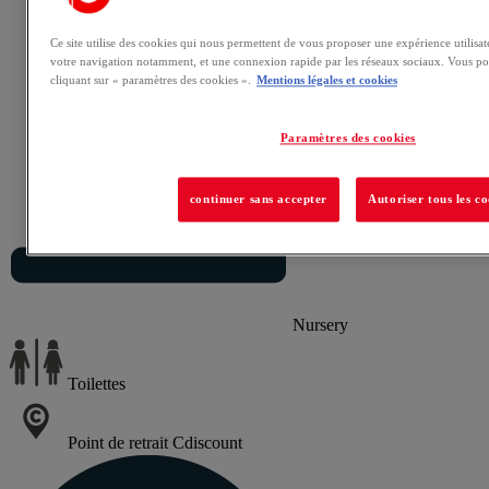
Lavage auto
Ce site utilise des cookies qui nous permettent de vous proposer une expérience utilisat
votre navigation notamment, et une connexion rapide par les réseaux sociaux. Vous po
cliquant sur « paramètres des cookies ».
Mentions légales et cookies
Paramètres des cookies
continuer sans accepter
Autoriser tous les co
Nursery
Toilettes
Point de retrait Cdiscount