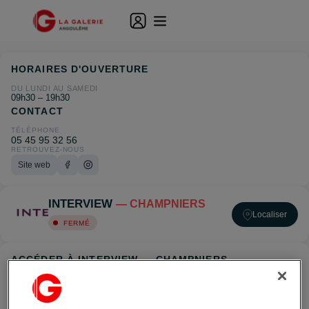
HORAIRES D'OUVERTURE
DU LUNDI AU SAMEDI
09h30 – 19h30
CONTACT
TÉLÉPHONE
05 45 95 32 56
RETROUVEZ-NOUS
Site web
INTERVIEW
— CHAMPNIERS
Localiser
FERMÉ
ACCÉDER À INTERVIEW — CHAMPNIERS