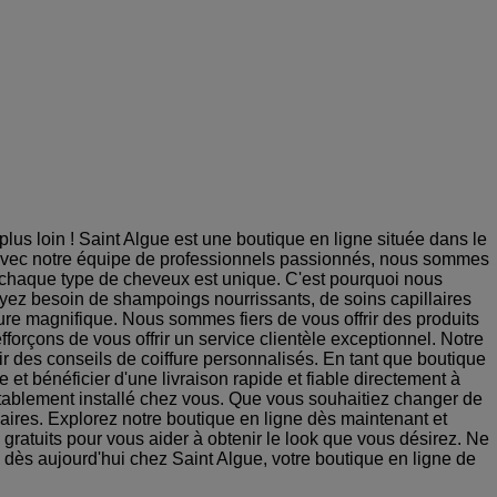
us loin ! Saint Algue est une boutique en ligne située dans le
 Avec notre équipe de professionnels passionnés, nous sommes
 chaque type de cheveux est unique. C'est pourquoi nous
yez besoin de shampoings nourrissants, de soins capillaires
elure magnifique. Nous sommes fiers de vous offrir des produits
fforçons de vous offrir un service clientèle exceptionnel. Notre
ir des conseils de coiffure personnalisés. En tant que boutique
t bénéficier d'une livraison rapide et fiable directement à
rtablement installé chez vous. Que vous souhaitiez changer de
aires. Explorez notre boutique en ligne dès maintenant et
 gratuits pour vous aider à obtenir le look que vous désirez. Ne
s dès aujourd'hui chez Saint Algue, votre boutique en ligne de