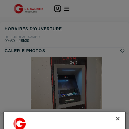
HORAIRES D'OUVERTURE
DU LUNDI AU SAMEDI
09h30 – 19h30
GALERIE PHOTOS
Distributeur LOOMIS
—
CHAMPNIERS
Localiser