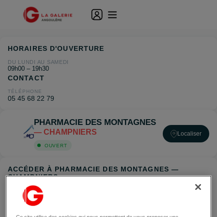
HORAIRES D'OUVERTURE
DU LUNDI AU SAMEDI
09h00 – 19h30
CONTACT
TÉLÉPHONE
05 45 68 22 79
PHARMACIE DES MONTAGNES
— CHAMPNIERS
Localiser
OUVERT
ACCÉDER À PHARMACIE DES MONTAGNES —
CHAMPNIERS