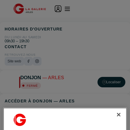
HORAIRES D'OUVERTURE
DU LUNDI AU SAMEDI
09h30 – 19h30
CONTACT
RETROUVEZ-NOUS
Site web
DONJON
— ARLES
Localiser
FERMÉ
ACCÉDER À DONJON — ARLES