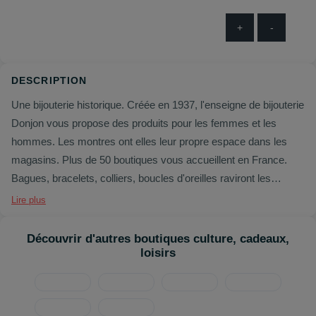
+
-
DESCRIPTION
Une bijouterie historique. Créée en 1937, l'enseigne de bijouterie
Donjon vous propose des produits pour les femmes et les
hommes. Les montres ont elles leur propre espace dans les
magasins. Plus de 50 boutiques vous accueillent en France.
Bagues, bracelets, colliers, boucles d'oreilles raviront les
femmes, bracelets et montres les hommes. Donjon propose
Lire plus
même des bijoux spéciaux pour femmes enceintes avec le
fameux bola de grossesse. Calvin Klein, Cacharel, Diesel, Elsa
Découvrir d'autres boutiques culture, cadeaux,
Lee, Kenzo, Lotus sont quelques-unes des marques présentes
loisirs
en boutique.