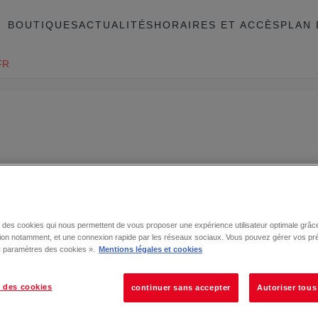
BOUTIQUES
ACTUALITÉS
HORAIRES ET ACCÈS
PLAN 
FR
se des cookies qui nous permettent de vous proposer une expérience utilisateur optimale grâce
tion notamment, et une connexion rapide par les réseaux sociaux. Vous pouvez gérer vos pr
 « paramètres des cookies ».
Mentions légales et cookies
 des cookies
continuer sans accepter
Autoriser tous