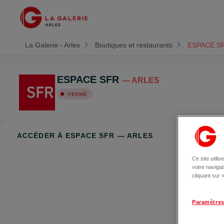
La Galerie - Arles
Boutiques et restaurants
ESPACE S
ESPACE SFR
— ARLES
FERMÉ
ACCÉDER À ESPACE SFR — ARLES
Ce site utili
votre naviga
cliquant sur
Paramètres