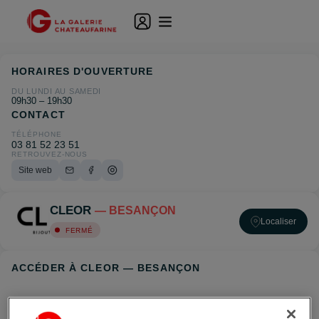
HORAIRES D'OUVERTURE
DU LUNDI AU SAMEDI
09h30 – 19h30
CONTACT
TÉLÉPHONE
03 81 52 23 51
RETROUVEZ-NOUS
Site web
CLEOR
— BESANÇON
Localiser
FERMÉ
ACCÉDER À CLEOR — BESANÇON