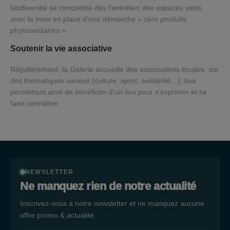
biodiversité se concrétise dès l’entretien des espaces verts,
avec la mise en place d’une démarche « zéro produits
phytosanitaires ».
Soutenir la vie associative
Régulièrement, la Galerie accueille des associations locales, sur
des thématiques variées (culture, sport, solidarité…), leur
permettant ainsi de bénéficier d’un lieu pour s’exprimer et se
faire connaître.
NEWSLETTER
Ne manquez rien de notre actualité
Inscrivez-vous à notre newsletter et ne manquez aucune
offre promo & actualité.