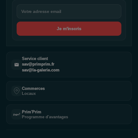
Je m'inscris
Service client
sav@primprim.fr
sav@la-galerie.com
Commerces
Locaux
Prim'Prim
Programme d'avantages