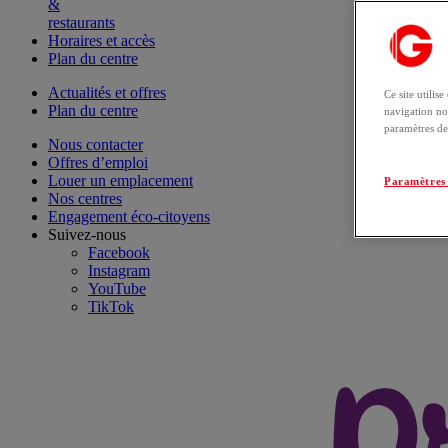
&
restaurants
Horaires et accès
Plan du centre
Actualités et offres
Ce site utilis
Plan du centre
navigation no
paramètres de
Nous contacter
Offres d’emploi
Louer un emplacement
Paramètres 
Nos centres
Engagement éco-citoyens
Suivez-nous
Facebook
Instagram
YouTube
TikTok