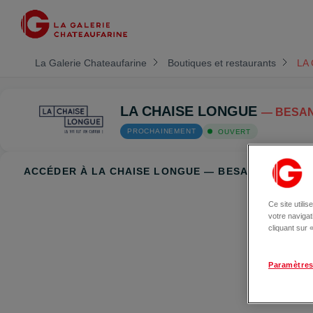
La Galerie Chateaufarine
Boutiques et restaurants
LA
LA CHAISE LONGUE
— BESA
PROCHAINEMENT
OUVERT
ACCÉDER À LA CHAISE LONGUE — BESANÇON
Ce site utili
votre naviga
cliquant sur
Paramètres