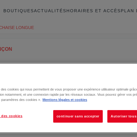
BOUTIQUES
ACTUALITÉS
HORAIRES ET ACCÈS
PLAN 
 CHAISE LONGUE
NÇON
se des cookies qui nous permettent de vous proposer une expérience utilisateur optimale grâce
tion notamment, et une connexion rapide par les réseaux sociaux. Vous pouvez gérer vos pr
 « paramètres des cookies ».
Mentions légales et cookies
 des cookies
continuer sans accepter
Autoriser tous