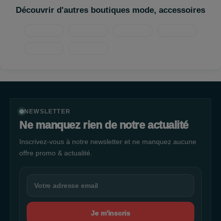
aujourd’hui à différents publics.
Découvrir d'autres boutiques mode, accessoires
Vous trouverez dans nos boutiques les univers City et Casual :
du costume au bermuda et les accessoires qui vous donneront
la touche personnalisé.
NEWSLETTER
Ne manquez rien de notre actualité
Inscrivez-vous à notre newsletter et ne manquez aucune
offre promo & actualité.
Je m'inscris