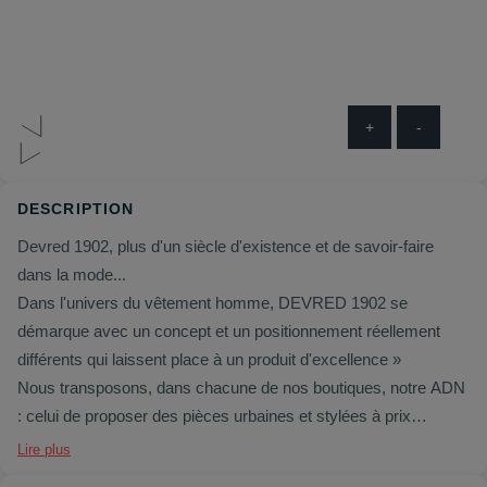
+
-
DESCRIPTION
Devred 1902, plus d'un siècle d'existence et de savoir-faire
dans la mode...
Dans l'univers du vêtement homme, DEVRED 1902 se
démarque avec un concept et un positionnement réellement
différents qui laissent place à un produit d'excellence »
Nous transposons, dans chacune de nos boutiques, notre ADN
: celui de proposer des pièces urbaines et stylées à prix
accessibles le tout dans une ambiance détendue et jeune. Ici, la
Lire plus
qualité, le style et les détails restent les mêmes et s’adressent