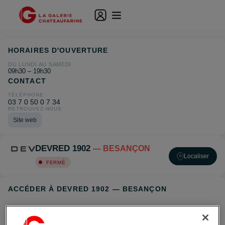
HORAIRES D'OUVERTURE
DU LUNDI AU SAMEDI
09h30 – 19h30
CONTACT
TÉLÉPHONE
03 7 0 50 0 7 34
RETROUVEZ-NOUS
Site web
DEVRED 1902
— BESANÇON
Localiser
FERMÉ
ACCÉDER À DEVRED 1902 — BESANÇON