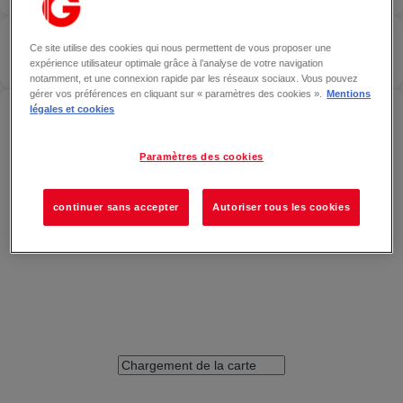
EDJI
— BESANÇON
Ce site utilise des cookies qui nous permettent de vous proposer une
Localiser
NOUVELLE
expérience utilisateur optimale grâce à l’analyse de votre navigation
OUVERT
notamment, et une connexion rapide par les réseaux sociaux. Vous pouvez
gérer vos préférences en cliquant sur « paramètres des cookies ».
Mentions
ACCÉDER À EDJI — BESANÇON
légales et cookies
Paramètres des cookies
continuer sans accepter
Autoriser tous les cookies