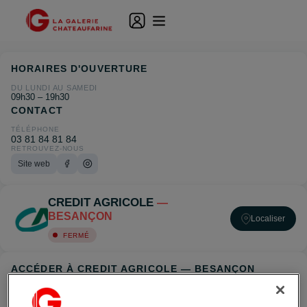
HORAIRES D'OUVERTURE
DU LUNDI AU SAMEDI
09h30 – 19h30
CONTACT
TÉLÉPHONE
03 81 84 81 84
RETROUVEZ-NOUS
Site web
CREDIT AGRICOLE
—
BESANÇON
Localiser
FERMÉ
ACCÉDER À CREDIT AGRICOLE — BESANÇON