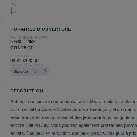
HORAIRES D'OUVERTURE
DU LUNDI AU SAMEDI
09h30 – 19h30
CONTACT
TÉLÉPHONE
03 81 51 32 94
RETROUVEZ-NOUS
Site web
DESCRIPTION
Achetez des jeux et des consoles avec Micromania à La Galerie 
commercial La Galerie Chateaufarine à Besançon, Micromania est le magasin de jeux et de consoles qu’i
Vous trouverez des consoles et des jeux pour tous les goûts et
encore Call of Duty. Vous pourrez également profiter des promotions et des bons plans proposés par Micromania. Des offres exclusives qui vous permettront d’économiser encore plus sur vos