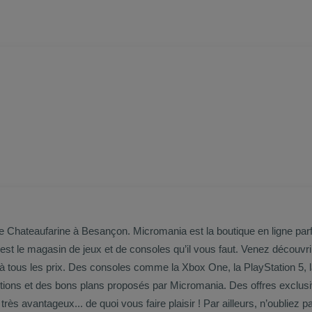
Chateaufarine à Besançon. Micromania est la boutique en ligne parfa
l vous faut. Venez découvrir l’univers des jeux vidéo grâce à Micromania à Besançon !
 à tous les prix. Des consoles comme la Xbox One, la PlayStation 5,
achats. Des jeux en réduction, des jeux gratuits, des jeux à prix t