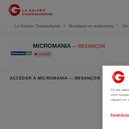
La Galerie Chateaufarine
Boutiques et restaurants
MI
MICROMANIA
— BESANÇON
FERMÉ
ACCÉDER À MICROMANIA — BESANÇON
Ce site utili
votre naviga
cliquant sur
Paramètres