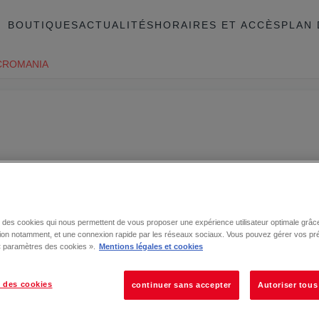
BOUTIQUES
ACTUALITÉS
HORAIRES ET ACCÈS
PLAN 
CROMANIA
se des cookies qui nous permettent de vous proposer une expérience utilisateur optimale grâce
tion notamment, et une connexion rapide par les réseaux sociaux. Vous pouvez gérer vos pr
 « paramètres des cookies ».
Mentions légales et cookies
 des cookies
continuer sans accepter
Autoriser tous