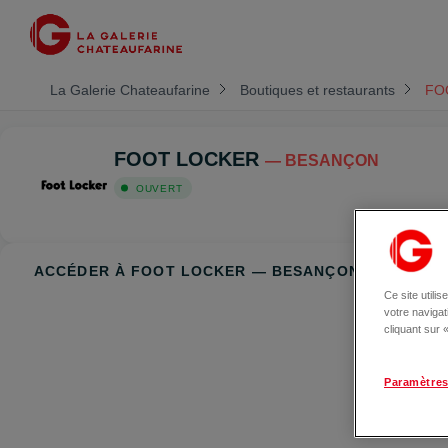
La Galerie Chateaufarine
Boutiques et restaurants
FO
FOOT LOCKER
— BESANÇON
OUVERT
ACCÉDER À FOOT LOCKER — BESANÇON
Ce site utili
votre naviga
cliquant sur
Paramètres