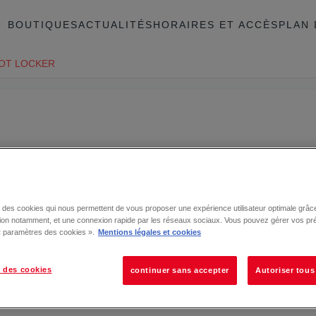
BOUTIQUES
ACTUALITÉS
HORAIRES ET ACCÈS
PLAN 
OT LOCKER
se des cookies qui nous permettent de vous proposer une expérience utilisateur optimale grâce
tion notamment, et une connexion rapide par les réseaux sociaux. Vous pouvez gérer vos pr
 « paramètres des cookies ».
Mentions légales et cookies
 des cookies
continuer sans accepter
Autoriser tous