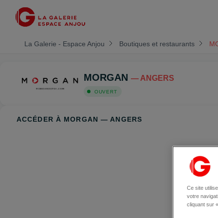
La Galerie - Espace Anjou
Boutiques et restaurants
M
MORGAN
— ANGERS
OUVERT
ACCÉDER À MORGAN — ANGERS
Ce site utili
votre naviga
cliquant sur