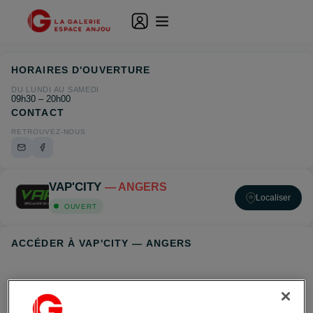
HORAIRES D'OUVERTURE
DU LUNDI AU SAMEDI
09h30 – 20h00
CONTACT
RETROUVEZ-NOUS
VAP'CITY
— ANGERS
Localiser
OUVERT
ACCÉDER À VAP'CITY — ANGERS