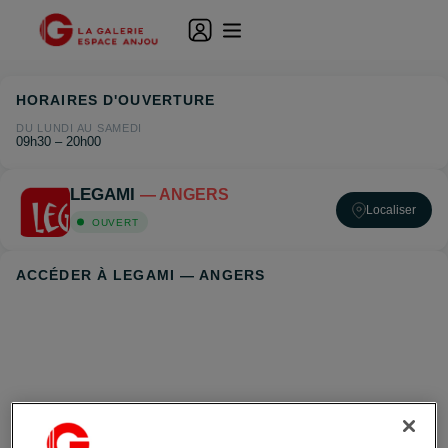
HORAIRES D'OUVERTURE
DU LUNDI AU SAMEDI
09h30 – 20h00
LEGAMI
— ANGERS
Localiser
OUVERT
ACCÉDER À LEGAMI — ANGERS