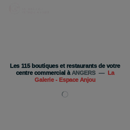
Legami ouvre bientôt à Espace Anjou ✨
Ouverture très prochaine 👀
Je découvre
Les
115
boutiques et restaurants de votre
centre commercial à
ANGERS
—
La
Galerie - Espace Anjou