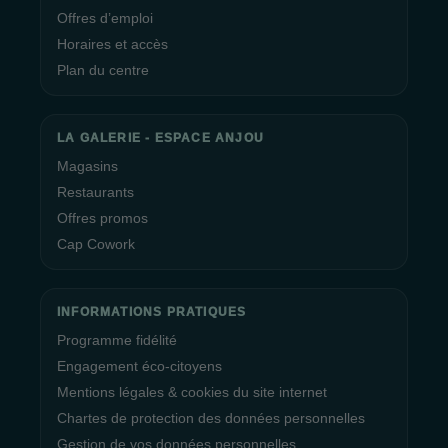
Offres d’emploi
Au sein de la Galerie Espace Anjou, un
espace de coworking
Horaires et accès
vous est également offert. Vous avez la possibilité de réserver
Plan du centre
des bureaux ouverts, des bureaux fermés, ainsi que des
salles de réunion, que ce soit pour des besoins ponctuels ou
pour des périodes plus étendues.
LA GALERIE - ESPACE ANJOU
Magasins
La Direction ainsi que tout le personnel du
centre commercial
Restaurants
La Galerie Espace Anjou
vous souhaitent une excellente
Offres promos
visite et un agréable shopping.
Cap Cowork
INFORMATIONS PRATIQUES
Programme fidélité
Engagement éco-citoyens
Mentions légales & cookies du site internet
Chartes de protection des données personnelles
Gestion de vos données personnelles