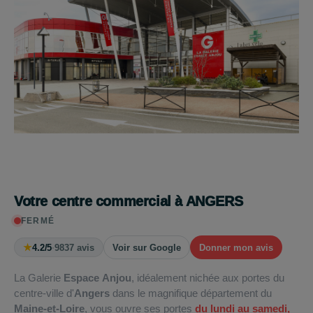
Votre centre commercial à ANGERS
FERMÉ
★
4.2/5
·
9837 avis
Voir sur Google
Donner mon avis
La Galerie
Espace Anjou
, idéalement nichée aux portes du
centre-ville d'
Angers
dans le magnifique département du
Maine-et-Loire
, vous ouvre ses portes
du lundi au samedi,