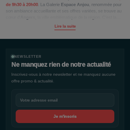
de
9h30 à 20h00
. La Galerie
Espace Anjou
, renommée pour
son ambiance accueillante et ses offres variées, se trouve au
cœur d'
Angers
, la ville emblématique de la région. C’est la
destination incontournable pour tous ceux qui recherchent une
Lire la suite
expérience shopping unique. Vous y trouverez une multitude
de boutiques dans sa vaste
galerie marchande
, ainsi que le
célèbre
Auchan
Espace Anjou
, qui est un paradis pour vos
courses et achats au quotidien. La rocade, un axe routier
majeur, assure une desserte routière fluide, permettant aux
NEWSLETTER
visiteurs de rejoindre la galerie sans tracas. De plus, la Galerie
Ne manquez rien de notre actualité
met à disposition
2000 places de parking gratuites
pour
Inscrivez-vous à notre newsletter et ne manquez aucune
votre confort. Vous avez à disposition pas moins de
5
espaces à vélos et trottinettes
offre promo & actualité.
pour garer votre monture en
toute sécurité. la Galerie
Espace Anjou
est bien desservie par
les lignes de bus
9
et
5
, garantissant ainsi une accessibilité
optimale à tous. Profitez d'une expérience de shopping
exceptionnelle dans un cadre pratique et agréable au
cœur
d'Angers
.
Je m'inscris
Découvrez le centre commercial Angevin, métamorphosé