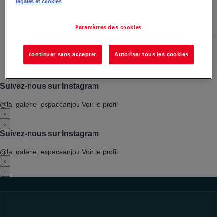
légales et cookies
journée 100 % dédi&ea...
Lire la suite →
Paramètres des cookies
continuer sans accepter
Autoriser tous les cookies
Voir toutes les actualités
Suivez-nous sur Instagram
@la_galerie_espaceanjou
Voir le profil
‹
›
Suivez-nous sur Instagram
@la_galerie_espaceanjou
Voir le profil
‹
›