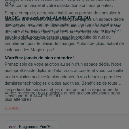
vue ?
Votre confort visuel et votre satisfaction sont nos priorités.
Simple et rapide, ce service inédit vous permet de consulter à
MAGIC, une exclusivité ALAIN AFFLELOU
distance et en vidéo un ophtalmologiste depuis un espace dédié
Découvrez nos lunettes d’exception qui se transforment en un
du magasin. Pour votre téléconsultation, pensez à vous munir
seul geste et qui s’adaptent à tous les moments de la journée :
de votre carte vitale ainsi que de votre smartphone. Pour en
pour le soleil, pour les écrans, pour la conduite de nuit ou
savoir plus, rendez-vous sur afflelou.com.
simplement pour le plaisir de changer. Autant de clips, autant de
look avec les Magic clips !
N’arrêtez jamais de bien entendre !
Prenez soin de votre audition au sein d’un espace dédié. Notre
audioprothésiste diplômé d’état vous accueille et vous conseille
sur la solution auditive la plus adaptée à vos besoins parmi les
dernières technologies d’aides auditives. Bénéficiez de toute
l’expertise, les services et les offres qui font la renommée de
Venez rencontrer nos opticiens et nos audioprothésistes sans
l’enseigne ALAIN AFFLELOU.
plus attendre !
Lire plus
Programme Prim'Prim'