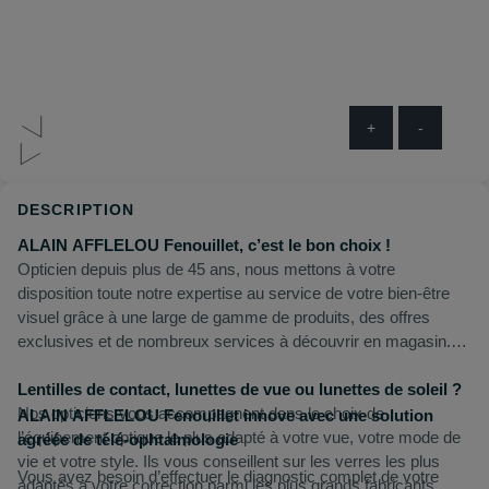
+
-
DESCRIPTION
ALAIN AFFLELOU Fenouillet, c’est le bon choix !
Opticien depuis plus de 45 ans, nous mettons à votre
disposition toute notre expertise au service de votre bien-être
visuel grâce à une large de gamme de produits, des offres
exclusives et de nombreux services à découvrir en magasin.
Lentilles de contact, lunettes de vue ou lunettes de soleil ?
Nos opticiens vous accompagnent dans le choix de
ALAIN AFFLELOU Fenouillet innove avec une solution
l’équipement optique le plus adapté à votre vue, votre mode de
agréée de télé-ophtalmologie
vie et votre style. Ils vous conseillent sur les verres les plus
Vous avez besoin d’effectuer le diagnostic complet de votre
adaptés à votre correction parmi les plus grands fabricants.