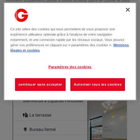
moment totalement dédié à votre activité dans le calme le plus
complet de nos bureaux privés ou nourrissez-vous de
l’ambiance et de la convivialité de la terrasse. Travaillez aux
côtés de professionnels Toulousains et d’ailleurs qui vous
inspirent et échangez vos savoir-faire dans notre espace de
Ce site utilise des cookies qui nous permettent de vous proposer une
coworking.
expérience utilisateur optimale grâce à l’analyse de votre navigation
notamment, et une connexion rapide par les réseaux sociaux. Vous pouvez
gérer vos préférences en cliquant sur « paramètres des cookies ».
Mentions
Profitez de notre visite virtuelle.
légales et cookies
Paramètres des cookies
continuer sans accepter
Autoriser tous les cookies