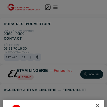
HORAIRES D'OUVERTURE
DU LUNDI AU SAMEDI
09h30 – 20h00
CONTACT
TÉLÉPHONE
05 61 70 19 30
RETROUVEZ-NOUS
Site web
ETAM LINGERIE
— Fenouillet
Localiser
FERMÉ
ACCÉDER À ETAM LINGERIE — FENOUILLET