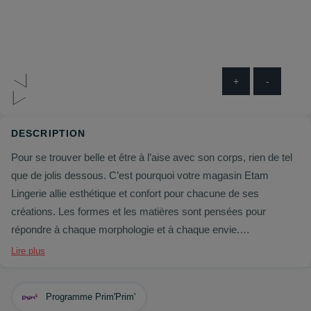
+
-
DESCRIPTION
Pour se trouver belle et être à l’aise avec son corps, rien de tel
que de jolis dessous. C’est pourquoi votre magasin Etam
Lingerie allie esthétique et confort pour chacune de ses
créations. Les formes et les matières sont pensées pour
répondre à chaque morphologie et à chaque envie.
Des ensembles de sous-vêtements, des guêpières, mais aussi
Lire plus
des pyjamas et des maillots de bains : Etam Lingerie est là pour
que vous vous sentiez bien au quotidien.
Programme Prim'Prim'