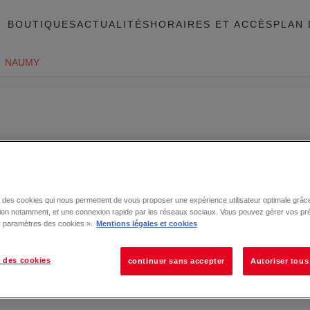
BOUTIQUES
ACTUALITÉS
HORAIRES ET ACCÈS
PLAN 
NAUMY
se des cookies qui nous permettent de vous proposer une expérience utilisateur optimale grâce
tion notamment, et une connexion rapide par les réseaux sociaux. Vous pouvez gérer vos pr
 « paramètres des cookies ».
Mentions légales et cookies
 des cookies
continuer sans accepter
Autoriser tous