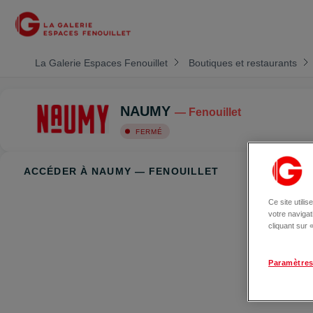
La Galerie Espaces Fenouillet
Boutiques et restaurants
NAUMY
— Fenouillet
FERMÉ
ACCÉDER À NAUMY — FENOUILLET
Ce site utili
votre naviga
cliquant sur
Paramètres