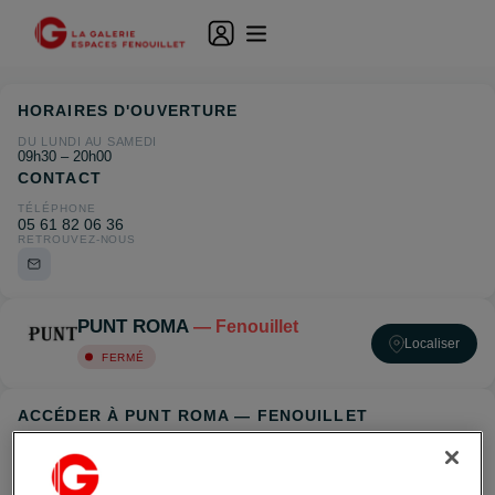
HORAIRES D'OUVERTURE
DU LUNDI AU SAMEDI
09h30 – 20h00
CONTACT
TÉLÉPHONE
05 61 82 06 36
RETROUVEZ-NOUS
PUNT ROMA
— Fenouillet
Localiser
FERMÉ
ACCÉDER À PUNT ROMA — FENOUILLET