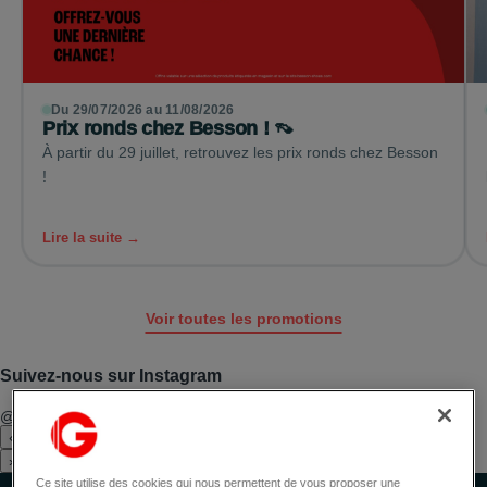
Du 29/07/2026 au 11/08/2026
Prix ronds chez Besson ! 👡
À partir du 29 juillet, retrouvez les prix ronds chez Besson
!
Lire la suite →
Voir toutes les promotions
Suivez-nous sur Instagram
@la_galerie_espaces_fenouillet
Voir le profil
‹
›
Ce site utilise des cookies qui nous permettent de vous proposer une