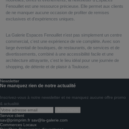
Fenouillet est une ressource précieuse. Elle permet aux clients
de ne manquer aucune occasion de profiter de remises
exclusives et d'expériences uniques.
La Galerie Espaces Fenouillet n'est pas simplement un centre
commercial, c'est une expérience de vie complète. Avec son
large éventail de boutiques, de restaurants, de services et de
divertissements, combiné à une accessibilité facile et une
architecture attrayante, c'est le lieu idéal pour une journée de
shopping, de détente et de plaisir à Toulouse.
Newsletter
Ne manquez rien de notre actualité
Inscrivez-vous à notre newsletter et ne manquez aucune offre promo
& actualité.
Je m'inscris
Service client
sav@primprim.fr
sav@la-galerie.com
Commerces
Locaux