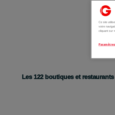
Ce site utili
votre naviga
cliquant sur
Paramètres
Les
122
boutiques et restaurants