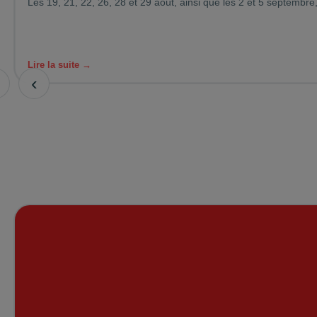
Les 19, 21, 22, 26, 28 et 29 août, ainsi que les 2 et 5 septembre,
Lire la suite →
‹