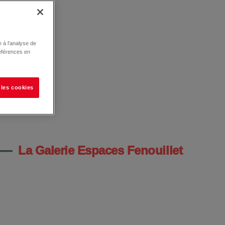
 à l’analyse de
éférences en
 les cookies
—
La Galerie Espaces Fenouillet