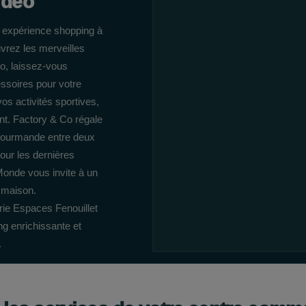
idéo
e expérience shopping à
uvrez les merveilles
, laissez-vous
essoires pour votre
vos activités sportives,
nt. Factory & Co régale
 gourmande entre deux
our les dernières
Monde vous invite à un
a maison.
ie Espaces Fenouillet
g enrichissante et
.