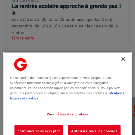
Le 29/07/2026
La rentrée scolaire approche à grands pas !
⌛
Les 19, 21, 22, 26, 28 et 29 août, ainsi que les 2 et 5
septembre, de 14h à 18h, venez ouvrir les casiers de la
rentrée ...
Lire la suite →
Voir toutes les actualités
Ce site utilise des cookies qui nous permettent de vous proposer une
expérience utilisateur optimale grâce à l’analyse de votre navigation
Les promotions
notamment, et une connexion rapide par les réseaux sociaux. Vous pouvez
gérer vos préférences en cliquant sur « paramètres des cookies ».
Mentions
légales et cookies
Paramètres des cookies
continuer sans accepter
Autoriser tous les cookies