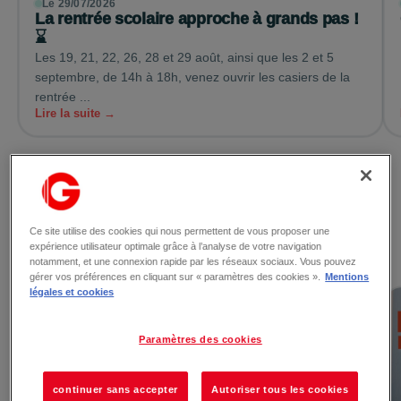
Le 29/07/2026
La rentrée scolaire approche à grands pas !
⌛
Les 19, 21, 22, 26, 28 et 29 août, ainsi que les 2 et 5
septembre, de 14h à 18h, venez ouvrir les casiers de la
rentrée ...
Lire la suite →
Voir toutes les actualités
Ce site utilise des cookies qui nous permettent de vous proposer une
expérience utilisateur optimale grâce à l’analyse de votre navigation
Les promotions
notamment, et une connexion rapide par les réseaux sociaux. Vous pouvez
gérer vos préférences en cliquant sur « paramètres des cookies ».
Mentions
légales et cookies
Paramètres des cookies
continuer sans accepter
Autoriser tous les cookies