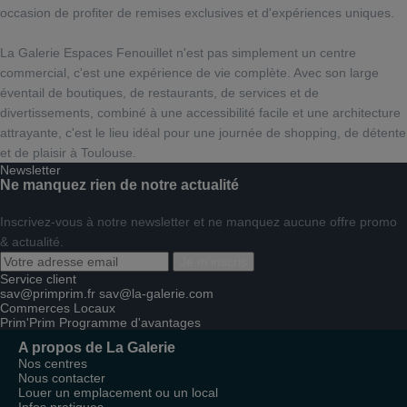
occasion de profiter de remises exclusives et d'expériences uniques.
La Galerie Espaces Fenouillet n'est pas simplement un centre
commercial, c'est une expérience de vie complète. Avec son large
éventail de boutiques, de restaurants, de services et de
divertissements, combiné à une accessibilité facile et une architecture
attrayante, c'est le lieu idéal pour une journée de shopping, de détente
et de plaisir à Toulouse.
Newsletter
Ne manquez rien de notre actualité
Inscrivez-vous à notre newsletter et ne manquez aucune offre promo
& actualité.
Je m'inscris
Service client
sav@primprim.fr
sav@la-galerie.com
Commerces
Locaux
Prim'Prim
Programme d'avantages
A propos de La Galerie
Nos centres
Nous contacter
Louer un emplacement ou un local