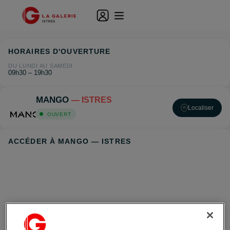
HORAIRES D'OUVERTURE
DU LUNDI AU SAMEDI
09h30 – 19h30
MANGO
— ISTRES
Localiser
OUVERT
ACCÉDER À MANGO — ISTRES