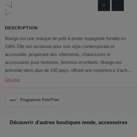
+
-
DESCRIPTION
Mango est une marque de prêt-à-porter espagnole fondée en
1984. Elle est reconnue pour son style contemporain et
accessible, proposant des vêtements, chaussures et
accessoires pour hommes, femmes et enfants. Mango est
présente dans plus de 100 pays, offrant une expérience d'achat
omnicanale avec des boutiques physiques et une forte
Lire plus
présence en ligne. La marque s'engage de plus en plus vers
des pratiques durables et participe à des initiatives sociales.
Programme Prim'Prim'
Découvrir d'autres boutiques mode, accessoires